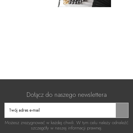
Dołącz do naszego newslettera
Możesz zrezygnować w każdej chwili. W tym celu należy odnaleźć
szczegóły w naszej informacji prawnej.