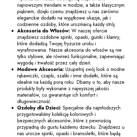
najnowszymi trendami w modzie, a także klasycznym
pięknem, dzięki czemu znajdziesz u nas zarówno
eleganckie dodatki na wyjątkowe okazje, jak i
codzienne ozdoby, które urozmaicą każdy strój.
Akcesoria do Włosów:
W naszej ofercie
znajdziesz ozdobne spinki, opaski, gumki i klamry,
które dodadzą Twojej fryzurze uroku i
wyrafinowania. Nasze akcesoria do włosów są nie
tylko stylowe, ale również funkcjonalne, zapewniając
wygodę i trwałość przez cały dzień.
Modowe Akcesoria:
Uzupełnij swój look o modne
rękawiczki, czapki, szaliki i inne dodatki, które są
idealne na każdą porę roku. Dbamy o to, aby nasze
produkty były wykonane z najwyższej jakości
materiałów, co gwarantuje ich komfort i
długowieczność.
Ozdoby dla Dzieci:
Specjalnie dla najmłodszych
przygotowaliśmy kolekcję kolorowych i
bezpiecznych akcesoriów, które z pewnością
przypadną do gustu każdemu dziecku. Znajdziesz u
nas urocze spinki, opaski i bransoletki, które będą