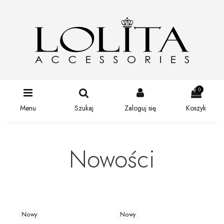
0
Menu
Szukaj
Zaloguj się
Koszyk
Nowości
Nowy
Nowy
N