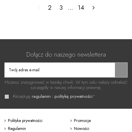
1
2
3
…
14
Dołącz do naszego newslettera
Możesz zrezygnować w każdej chwili. W tym celu należy odnaleźć
szczegóły w naszej informacji prawnej.
Akceptuję
regulamin
i
politykę prywatności
*
Polityka prywatności
Promocje
Regulamin
Nowości