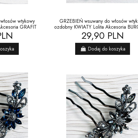
włosów wtykowy
GRZEBIEŃ wsuwany do włosów wty
Akcesoria GRAFIT
ozdobny KWIATY Lolita Akcesoria B
PLN
29,90 PLN
koszyka
Dodaj do koszyka