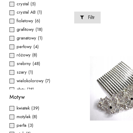
crystal
(5)
crystal AB
(1)
Filtr
fioletowy
(6)
grafitowy
(18)
granatowy
(1)
perłowy
(4)
różowy
(8)
srebrny
(48)
szary
(1)
wielokolorowy
(7)
złoty
(18)
Motyw
żółty
(1)
kwiatek
(39)
motylek
(8)
perła
(3)