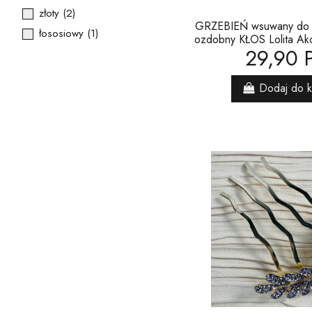
złoty
(2)
GRZEBIEŃ wsuwany do 
łososiowy
(1)
ozdobny KŁOS Lolita Ak
29,90 
Dodaj do 