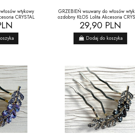
włosów wtykowy
GRZEBIEŃ wsuwany do włosów wty
cesoria CRYSTAL
ozdobny KŁOS Lolita Akcesoria CRY
PLN
29,90 PLN
koszyka
Dodaj do koszyka