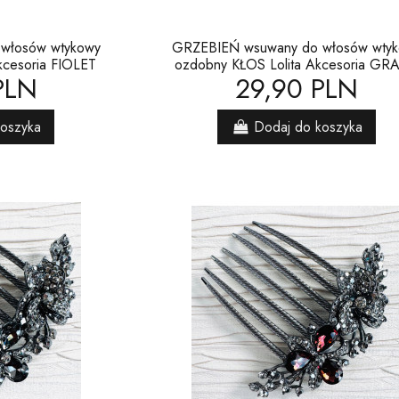
włosów wtykowy
GRZEBIEŃ wsuwany do włosów wty
kcesoria FIOLET
ozdobny KŁOS Lolita Akcesoria GRA
PLN
29,90 PLN
koszyka
Dodaj do koszyka