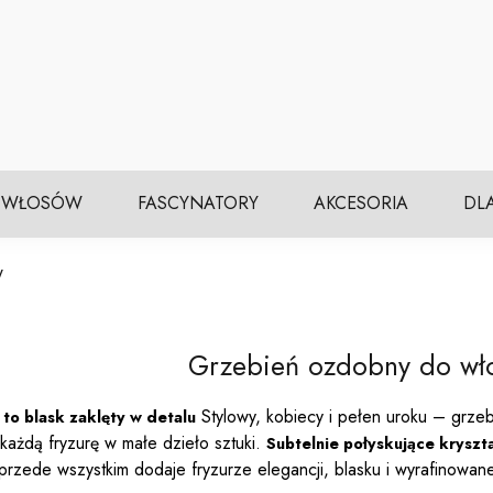
 WŁOSÓW
FASCYNATORY
AKCESORIA
DL
w
Grzebień ozdobny do wł
Stylowy, kobiecy i pełen uroku – grze
o blask zaklęty w detalu
ć każdą fryzurę w małe dzieło sztuki.
Subtelnie połyskujące kryszta
e przede wszystkim dodaje fryzurze elegancji, blasku i wyrafinowan