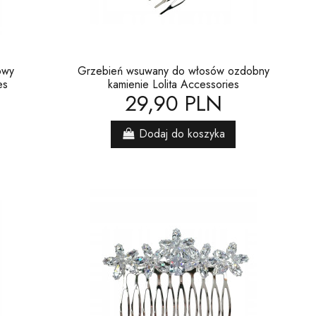
owy
Grzebień wsuwany do włosów ozdobny
es
kamienie Lolita Accessories
29,90 PLN
Dodaj do koszyka