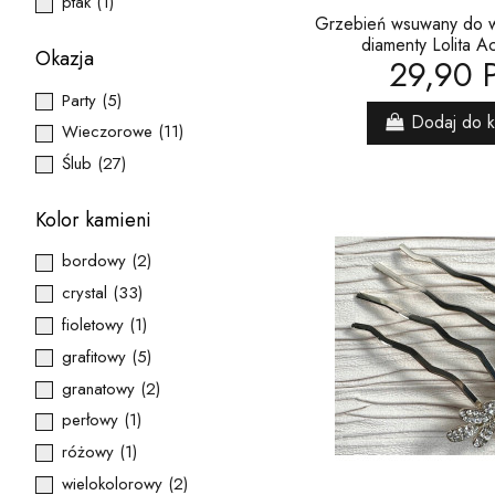
ptak
(1)
Grzebień wsuwany do 
diamenty Lolita A
Okazja
29,90 
Party
(5)
Dodaj do 
Wieczorowe
(11)
Ślub
(27)
Kolor kamieni
bordowy
(2)
crystal
(33)
fioletowy
(1)
grafitowy
(5)
granatowy
(2)
perłowy
(1)
różowy
(1)
wielokolorowy
(2)