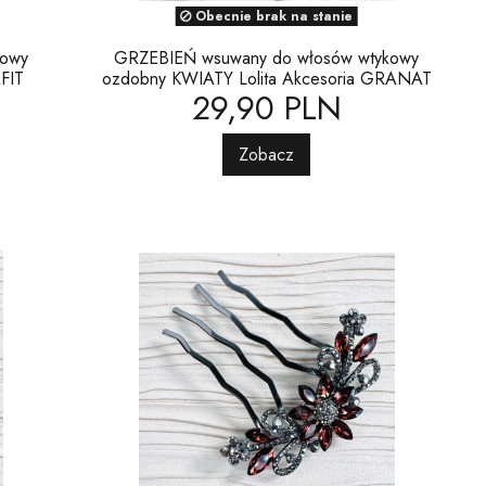
Obecnie brak na stanie
kowy
GRZEBIEŃ wsuwany do włosów wtykowy
FIT
ozdobny KWIATY Lolita Akcesoria GRANAT
29,90 PLN
Zobacz