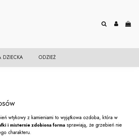
A DZIECKA
ODZIEŻ
osów
bień wtykowy z kamieniami to wyjątkowa ozdoba, która w
sprawiają, że grzebień nie
łki i misternie zdobiona forma
ego charakteru.