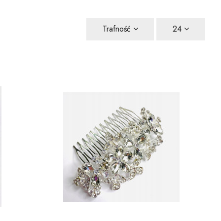
Trafność
24