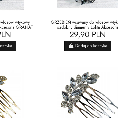
włosów wtykowy
GRZEBIEŃ wsuwany do włosów wty
 Akcesoria GRANAT
ozdobny diamenty Lolita Akcesori
PLN
29,90 PLN
koszyka
Dodaj do koszyka