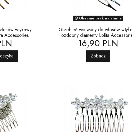
Obecnie brak na stanie
włosów wtykowy
Grzebień wsuwany do włosów wtyk
ta Accessories
ozdobny diamenty Lolita Accessori
PLN
16,90 PLN
koszyka
Zobacz