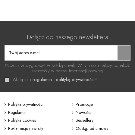
Dołącz do naszego newslettera
Możesz zrezygnować w każdej chwili. W tym celu należy odnaleźć
szczegóły w naszej informacji prawnej.
Akceptuję
regulamin
i
politykę prywatności
*
Polityka prywatności
Promocje
Regulamin
Nowości
Polityka cookies
Bestsellery
Reklamacje i zwroty
Odstąp od umowy