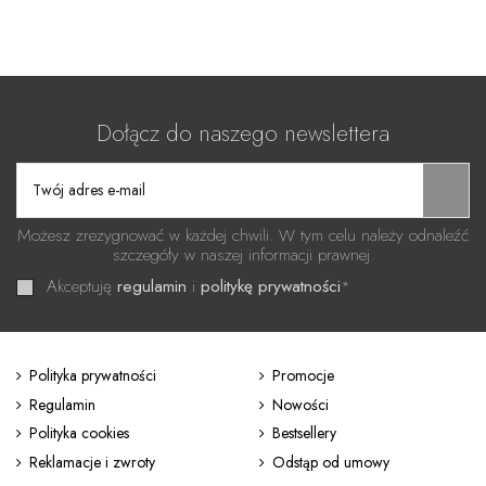
Dołącz do naszego newslettera
Możesz zrezygnować w każdej chwili. W tym celu należy odnaleźć
szczegóły w naszej informacji prawnej.
Akceptuję
regulamin
i
politykę prywatności
*
Polityka prywatności
Promocje
Regulamin
Nowości
Polityka cookies
Bestsellery
Reklamacje i zwroty
Odstąp od umowy