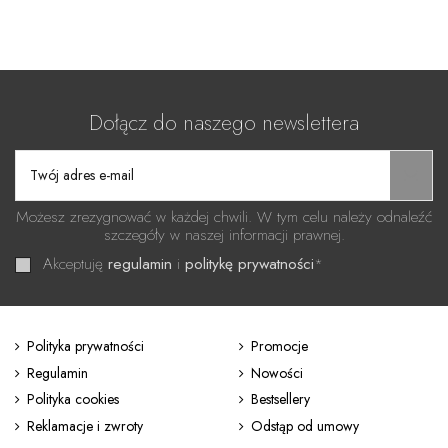
Dołącz do naszego newslettera
Możesz zrezygnować w każdej chwili. W tym celu należy odnaleźć
szczegóły w naszej informacji prawnej.
Akceptuję
regulamin
i
politykę prywatności
*
Polityka prywatności
Promocje
Regulamin
Nowości
Polityka cookies
Bestsellery
Reklamacje i zwroty
Odstąp od umowy