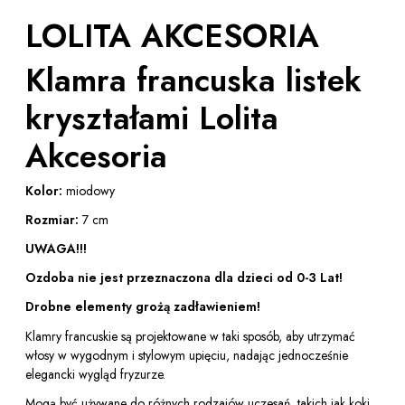
LOLITA AKCESORIA
Klamra francuska listek
kryształami Lolita
Akcesoria
Kolor:
miodowy
Rozmiar:
7 cm
UWAGA!!!
Ozdoba nie jest przeznaczona dla dzieci od 0-3 Lat!
Drobne elementy grożą zadławieniem!
Klamry francuskie są projektowane w taki sposób, aby utrzymać
włosy w wygodnym i stylowym upięciu, nadając jednocześnie
elegancki wygląd fryzurze.
Mogą być używane do różnych rodzajów uczesań, takich jak koki,