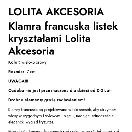
LOLITA AKCESORIA
Klamra francuska listek
kryształami Lolita
Akcesoria
Kolor:
wielokolorowy
Rozmiar:
7 cm
UWAGA!!!
Ozdoba nie jest przeznaczona dla dzieci od 0-3 Lat!
Drobne elementy grożą zadławieniem!
Klamry francuskie są projektowane w taki sposób, aby utrzymać
włosy w wygodnym i stylowym upięciu, nadając jednocześnie
elegancki wygląd fryzurze.
Mogą być używane do różnych rodzajów uczesań, takich jak koki,