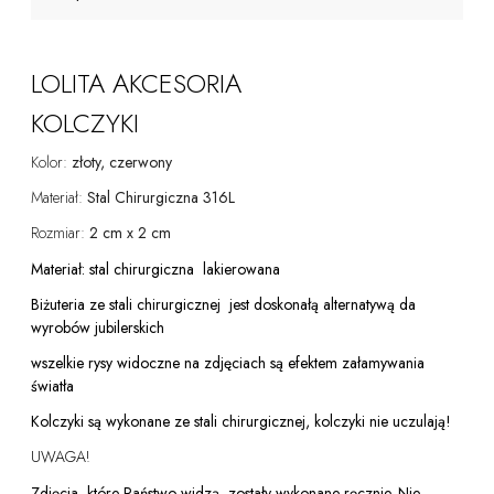
LOLITA AKCESORIA
KOLCZYKI
Kolor:
złoty, czerwony
Materiał:
Stal Chirurgiczna 316L
Rozmiar:
2 cm x 2 cm
Materiał: stal chirurgiczna lakierowana
Biżuteria ze stali chirurgicznej jest doskonałą alternatywą da
wyrobów jubilerskich
wszelkie rysy widoczne na zdjęciach są efektem załamywania
światła
Kolczyki są wykonane ze stali chirurgicznej, kolczyki nie uczulają!
UWAGA!
Zdjęcia, które Państwo widzą, zostały wykonane ręcznie. Nie