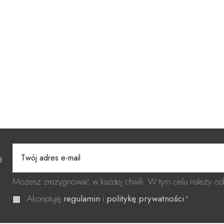
a
Możesz zrezygnować w każdej chwili. W tym celu należy odn
Akceptuję
regulamin
i
politykę prywatności
*