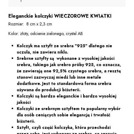
Eleganckie kolczyki WIECZOROWE KWIATKI
Rozmiar: 8 cm x 2,3 cm
Kolor: złoty, odcienie zielonego, crystal AB
Kolczyk ma sztyft ze srebra "925" dlatego nie
uczula, nie zawiera niklu.
Srebrne sztyfty są wykonane z wysokiej jakości
srebra, takiego jak srebro próby 925, co oznacza,
że ​​zawierają one 92,5% czystego srebra, a resztę
stanowi zazwyczaj miedź lub inne metale
dodatkowe. Jest to standardowa forma srebra
używana do produkcji biżuterii.
Kolczyki są bardzo eleganckie i bardzo wysokiej
jakości
Kolczyki ze srebrnym sztyftem to popularny wybór
dla osób ceniących sobie elegancję i trwałość
biżuterii.
Sztyft, czyli część kolczyka, która przechodzi
przez ucho, jest wykonany ze srebra, co sprawia,