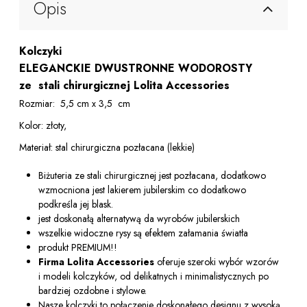
Opis
Kolczyki
ELEGANCKIE DWUSTRONNE WODOROSTY
ze stali chirurgicznej Lolita Accessories
Rozmiar: 5,5 cm x 3,5 cm
Kolor: złoty,
Materiał: stal chirurgiczna pozłacana (lekkie)
Biżuteria ze stali chirurgicznej jest pozłacana, dodatkowo
wzmocniona jest lakierem jubilerskim co dodatkowo
podkreśla jej blask.
jest doskonałą alternatywą da wyrobów jubilerskich
wszelkie widoczne rysy są efektem załamania światła
produkt PREMIUM!!
Firma Lolita Accessories
oferuje szeroki wybór wzorów
i modeli kolczyków, od delikatnych i minimalistycznych po
bardziej ozdobne i stylowe.
Nasze kolczyki to połączenie doskonałego designu z wysoką