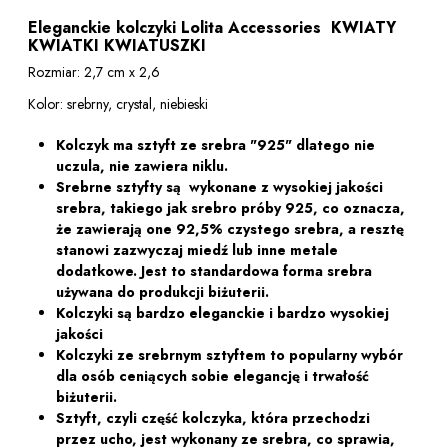
Eleganckie kolczyki Lolita Accessories KWIATY
KWIATKI KWIATUSZKI
Rozmiar: 2,7 cm x 2,6
Kolor: srebrny, crystal, niebieski
Kolczyk ma sztyft ze srebra "925" dlatego nie
uczula, nie zawiera niklu.
Srebrne sztyfty są wykonane z wysokiej jakości
srebra, takiego jak srebro próby 925, co oznacza,
że ​​zawierają one 92,5% czystego srebra, a resztę
stanowi zazwyczaj miedź lub inne metale
dodatkowe. Jest to standardowa forma srebra
używana do produkcji biżuterii.
Kolczyki są bardzo eleganckie i bardzo wysokiej
jakości
Kolczyki ze srebrnym sztyftem to popularny wybór
dla osób ceniących sobie elegancję i trwałość
biżuterii.
Sztyft, czyli część kolczyka, która przechodzi
przez ucho, jest wykonany ze srebra, co sprawia,