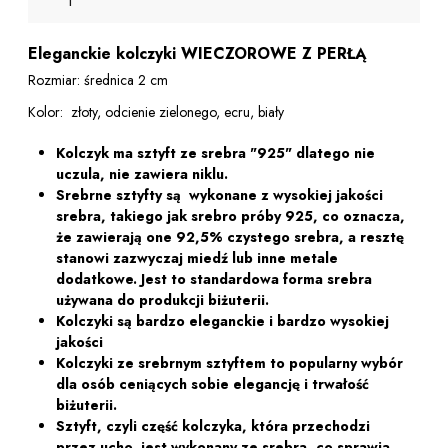
Eleganckie kolczyki WIECZOROWE Z PERŁĄ
Rozmiar: średnica 2 cm
Kolor: złoty, odcienie zielonego, ecru, biały
Kolczyk ma sztyft ze srebra "925" dlatego nie
uczula, nie zawiera niklu.
Srebrne sztyfty są wykonane z wysokiej jakości
srebra, takiego jak srebro próby 925, co oznacza,
że ​​zawierają one 92,5% czystego srebra, a resztę
stanowi zazwyczaj miedź lub inne metale
dodatkowe. Jest to standardowa forma srebra
używana do produkcji biżuterii.
Kolczyki są bardzo eleganckie i bardzo wysokiej
jakości
Kolczyki ze srebrnym sztyftem to popularny wybór
dla osób ceniących sobie elegancję i trwałość
biżuterii.
Sztyft, czyli część kolczyka, która przechodzi
przez ucho, jest wykonany ze srebra, co sprawia,