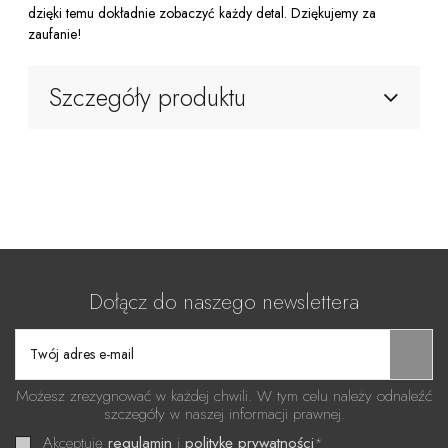
dzięki temu dokładnie zobaczyć każdy detal. Dziękujemy za
zaufanie!
Szczegóły produktu
Dołącz do naszego newslettera
Możesz zrezygnować w każdej chwili. W tym celu należy odnaleźć
szczegóły w naszej informacji prawnej.
Akceptuję
regulamin
i
politykę prywatności
*