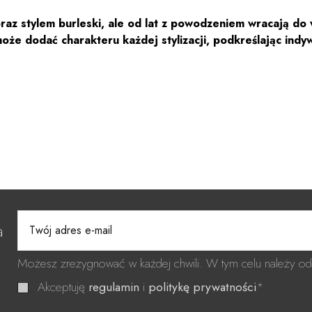
oraz stylem burleski, ale od lat z powodzeniem wracają d
e dodać charakteru każdej stylizacji, podkreślając indywi
a
Możesz zrezygnować w każdej chwili. W tym celu należy odn
Akceptuję
regulamin
i
politykę prywatności
*