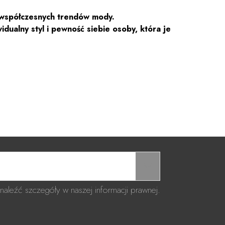
o współczesnych trendów mody.
dualny styl i pewność siebie osoby, która je
aleźć szczegóły w naszej informacji prawnej.