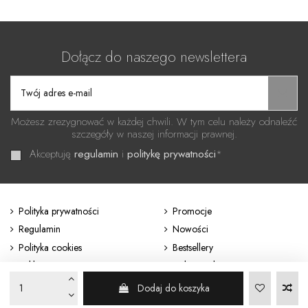
Dołącz do naszego newslettera
Możesz zrezygnować w każdej chwili. W tym celu należy odnaleźć
szczegóły w naszej informacji prawnej.
Akceptuję
regulamin
i
politykę prywatności
*
Polityka prywatności
Promocje
Regulamin
Nowości
Polityka cookies
Bestsellery
Reklamacje i zwroty
Odstąp od umowy
Dodaj do koszyka