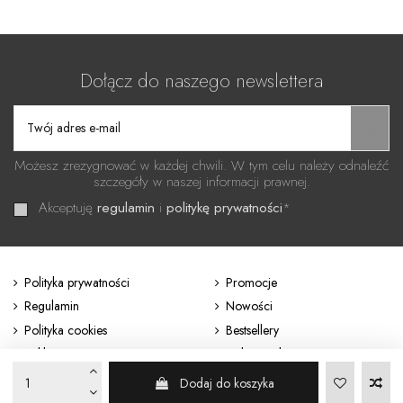
Dołącz do naszego newslettera
Możesz zrezygnować w każdej chwili. W tym celu należy odnaleźć
szczegóły w naszej informacji prawnej.
Akceptuję
regulamin
i
politykę prywatności
*
Polityka prywatności
Promocje
Regulamin
Nowości
Polityka cookies
Bestsellery
Reklamacje i zwroty
Odstąp od umowy
Dodaj do koszyka